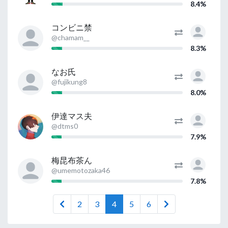
8.4%
コンビニ禁
@chamam__
8.3%
なお氏
@fujikung8
8.0%
伊達マス夫
@dtms0
7.9%
梅昆布茶ん
@umemotozaka46
7.8%
2
3
4
5
6