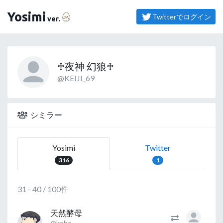
（よしみ）
Yosimi
Twitterでログイン
ver.
♰夜神 幻狼♰
@KEIJI_69
シミラー
Yosimi
Twitter
316
1
31 - 40 / 100件
天然酵母
@kobo______