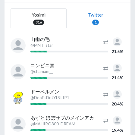
Yosimi
Twitter
316
1
山椒の毛
@MNT_star
21.5%
コンビニ禁
@chamam__
21.4%
ドーベルメン
@DeoEtDnJYL9LIP1
20.4%
あずと ほぼサブのメインアカ
@MAHIRO300_DREAM
19.4%