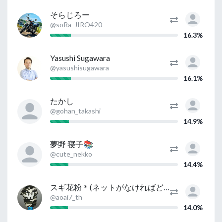
そらじろー
@soRa_JIRO420
16.3%
Yasushi Sugawara
@yasushisugawara
16.1%
たかし
@gohan_takashi
14.9%
夢野 寝子📚
@cute_nekko
14.4%
スギ花粉＊(ネットがなければどうしようもない)
@aoai7_th
14.0%