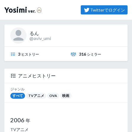
（よしみ）
Yosimi
Twitterでログイン
ver.
るん
@aviv_umi
3
316
ヒストリー
シミラー
アニメヒストリー
ジャンル
すべて
TVアニメ
OVA
映画
2006
年
TVアニメ