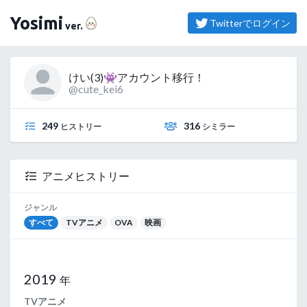
（よしみ）
Yosimi
Twitterでログイン
ver.
けい(3)👾アカウント移行！
@cute_kei6
249
316
ヒストリー
シミラー
アニメヒストリー
ジャンル
すべて
TVアニメ
OVA
映画
2019
年
TVアニメ