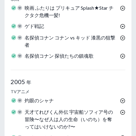
映画 ふたりは プリキュア Splash★Star チ
クタク危機一髪!
ゲド戦記
名探偵コナン コナン vs キッド 漆黒の狙撃
者
名探偵コナン 探偵たちの鎮魂歌
2005
年
TVアニメ
灼眼のシャナ
天才てれびくん外伝 宇宙船ソフィア号の
冒険〜なぜ人は人の生命（いのち）を奪
ってはいけないのか?〜