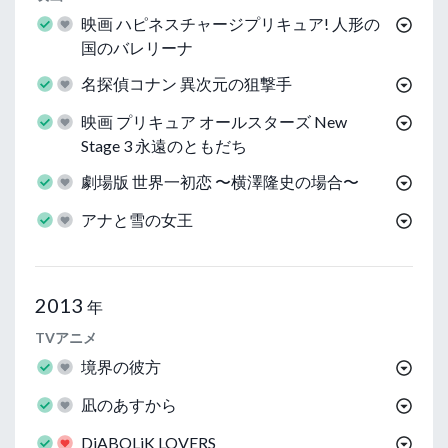
映画 ハピネスチャージプリキュア! 人形の
国のバレリーナ
名探偵コナン 異次元の狙撃手
映画 プリキュア オールスターズ New
Stage 3 永遠のともだち
劇場版 世界一初恋 〜横澤隆史の場合〜
アナと雪の女王
2013
年
TVアニメ
境界の彼方
凪のあすから
DiABOLiK LOVERS