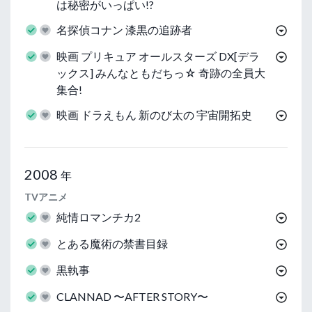
は秘密がいっぱい!?
名探偵コナン 漆黒の追跡者
映画 プリキュア オールスターズ DX[デラ
ックス] みんなともだちっ☆ 奇跡の全員大
集合!
映画 ドラえもん 新のび太の 宇宙開拓史
2008
年
TVアニメ
純情ロマンチカ2
とある魔術の禁書目録
黒執事
CLANNAD 〜AFTER STORY〜