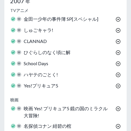
2007
年
TVアニメ
金田一少年の事件簿 SP[スペシャル]
しゅごキャラ!
CLANNAD
ひぐらしのなく頃に解
School Days
ハヤテのごとく!
Yes!プリキュア5
映画
映画 Yes! プリキュア5 鏡の国のミラクル
大冒険!
名探偵コナン 紺碧の棺