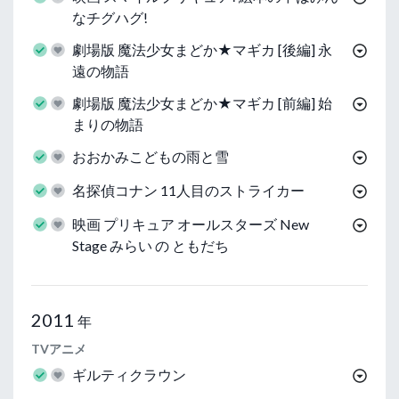
なチグハグ!
劇場版 魔法少女まどか★マギカ [後編] 永
遠の物語
劇場版 魔法少女まどか★マギカ [前編] 始
まりの物語
おおかみこどもの雨と雪
名探偵コナン 11人目のストライカー
映画 プリキュア オールスターズ New
Stage みらい の ともだち
2011
年
TVアニメ
ギルティクラウン