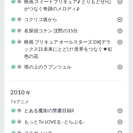
映画 スイートプリキュア♪ とりもどせ!心
がつなぐ奇跡のメロディ♪
コクリコ坂から
名探偵コナン 沈黙の15分
映画 プリキュア オールスターズ DX[デラ
ックス]3 未来にとどけ! 世界をつなぐ★虹
色の花
塔の上のラプンツェル
2010
年
TVアニメ
とある魔術の禁書目録Ⅱ
もっとTo LOVEる -とらぶる-
ヨスガノソラ