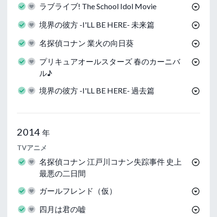
ラブライブ! The School Idol Movie
境界の彼方 -I'LL BE HERE- 未来篇
名探偵コナン 業火の向日葵
プリキュアオールスターズ 春のカーニバ
ル♪
境界の彼方 -I'LL BE HERE- 過去篇
2014
年
TVアニメ
名探偵コナン 江戸川コナン失踪事件 史上
最悪の二日間
ガールフレンド（仮）
四月は君の嘘