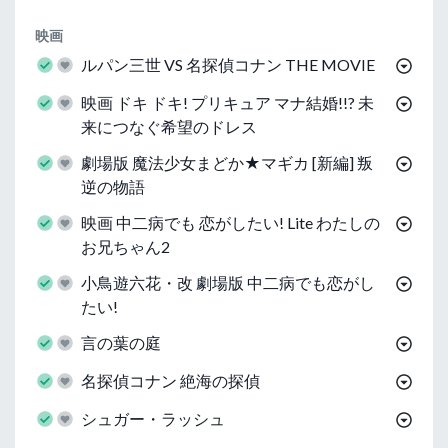
映画
ルパン三世 VS 名探偵コナン THE MOVIE
映画 ドキ ドキ! プリキュア マナ結婚!!? 未
来につなぐ希望のドレス
劇場版 魔法少女まどか★マギカ [新編] 叛
逆の物語
映画 中二病でも 恋がしたい! Lite わたしの
お兄ちゃん2
小鳥遊六花・改 劇場版 中二病でも恋がし
たい!
言の葉の庭
名探偵コナン 絶海の探偵
シュガー・ラッシュ