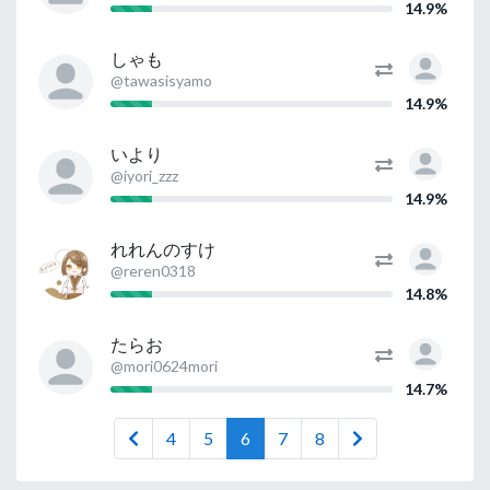
14.9%
しゃも
@tawasisyamo
14.9%
いより
@iyori_zzz
14.9%
れれんのすけ
@reren0318
14.8%
たらお
@mori0624mori
14.7%
4
5
6
7
8