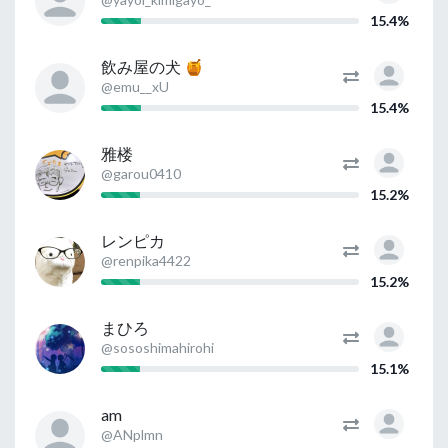
15.4%
飲み屋の犬 🍯
@emu__xU
15.4%
雅楼
@garou0410
15.2%
レンピカ
@renpika4422
15.2%
まひろ
@sososhimahirohi
15.1%
am
@ANplmn