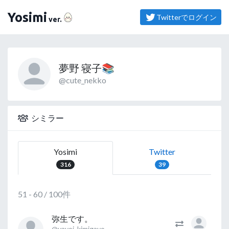
（よしみ）
Yosimi
Twitterでログイン
ver.
夢野 寝子📚
@cute_nekko
シミラー
Yosimi
Twitter
316
39
51 - 60 / 100件
弥生です。
@yayoi_kimigayo_