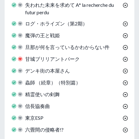
失われた未来を求めて A* la recherche du
futur perdu
ログ・ホライズン（第2期）
魔弾の王と戦姫
旦那が何を言っているかわからない件
甘城ブリリアントパーク
デンキ街の本屋さん
蟲師 （続章）（特別篇）
精霊使いの剣舞
信長協奏曲
東京ESP
六畳間の侵略者!?