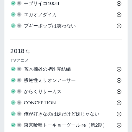
モブサイコ100 II
エガオノダイカ
ブギーポップは笑わない
2018
年
TVアニメ
斉木楠雄のΨ難 完結編
叛逆性ミリオンアーサー
からくりサーカス
CONCEPTION
俺が好きなのは妹だけど妹じゃない
東京喰種トーキョーグール:re（第2期）