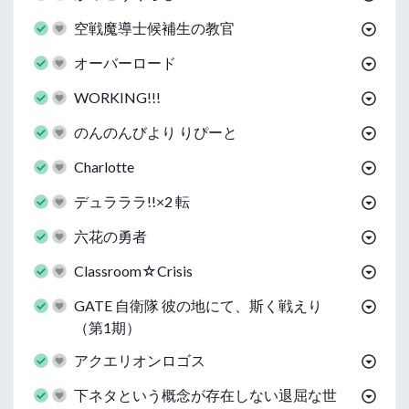
空戦魔導士候補生の教官
オーバーロード
WORKING!!!
のんのんびより りぴーと
Charlotte
デュラララ!!×2 転
六花の勇者
Classroom☆Crisis
GATE 自衛隊 彼の地にて、斯く戦えり
（第1期）
アクエリオンロゴス
下ネタという概念が存在しない退屈な世