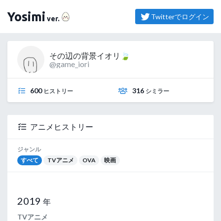
（よしみ）
Yosimi
Twitterでログイン
ver.
その辺の背景イオリ🍃
@game_iori
600
316
ヒストリー
シミラー
アニメヒストリー
ジャンル
すべて
TVアニメ
OVA
映画
2019
年
TVアニメ