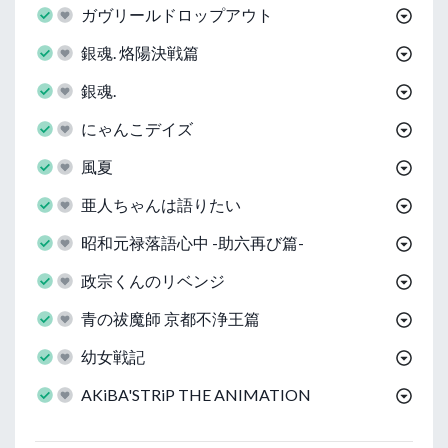
ガヴリールドロップアウト
銀魂. 烙陽決戦篇
銀魂.
にゃんこデイズ
風夏
亜人ちゃんは語りたい
昭和元禄落語心中 -助六再び篇-
政宗くんのリベンジ
青の祓魔師 京都不浄王篇
幼女戦記
AKiBA'STRiP THE ANIMATION