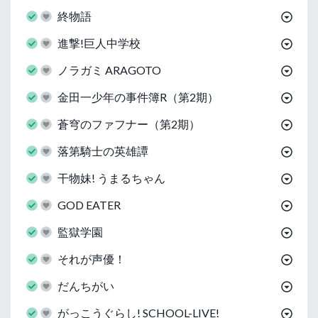
終物語
進撃!巨人中学校
ノラガミ ARAGOTO
金田一少年の事件簿R（第2期）
蒼穹のファフナー（第2期）
落第騎士の英雄譚
干物妹! うまるちゃん
GOD EATER
監獄学園
それが声優！
だんちがい
がっこうぐらし! SCHOOL-LIVE!