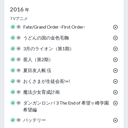
2016
年
TVアニメ
Fate/Grand Order ‐First Order‐
うどんの国の金色毛鞠
3月のライオン（第1期）
亜人（第2期）
夏目友人帳 伍
おくさまが生徒会長!+!
魔法少女育成計画
ダンガンロンパ 3 The End of 希望ヶ峰学園
希望編
バッテリー