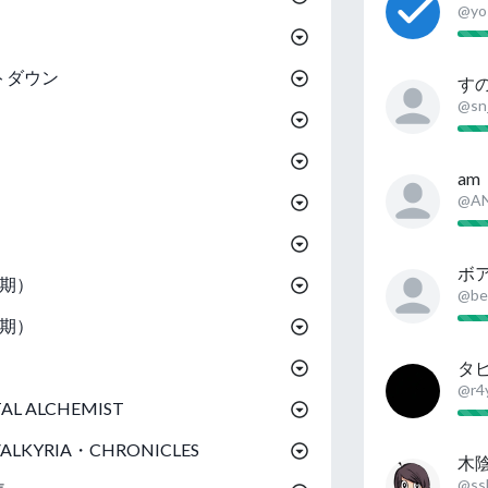
@yos
トダウン
すの
@sn
am
@AN
ボ
2期）
@be
2期）
タ
@r4
L ALCHEMIST
KYRIA・CHRONICLES
木
@ss