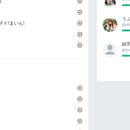
長
う
イ!まいん!
@ub
結
@yu