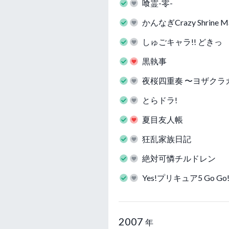
喰霊-零-
かんなぎCrazy Shrine Ma
しゅごキャラ!! どきっ
黒執事
夜桜四重奏 〜ヨザクラ
とらドラ!
夏目友人帳
狂乱家族日記
絶対可憐チルドレン
Yes!プリキュア5 Go Go
2007
年