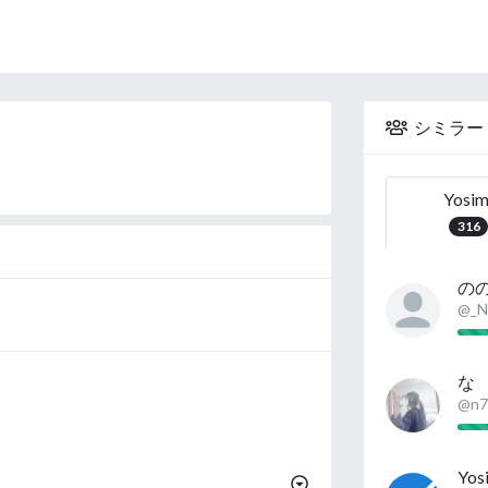
シミラー
Yosim
316
の
@_N
な
@n7
Yos