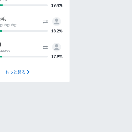
19.4%
ぶ毛
gubgubg
18.2%
羽
uxxvv
17.9%
もっと見る