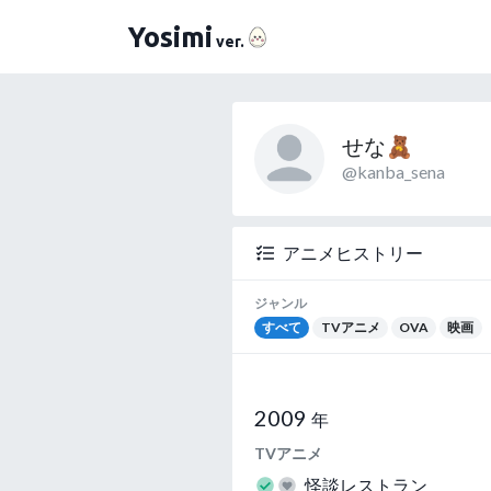
（よしみ）
Yosimi
ver.
せな🧸
@kanba_sena
アニメヒストリー
ジャンル
すべて
TVアニメ
OVA
映画
2009
年
TVアニメ
怪談レストラン