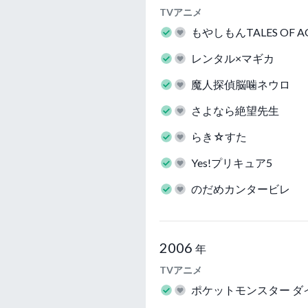
TVアニメ
もやしもんTALES OF AG
レンタル×マギカ
魔人探偵脳噛ネウロ
さよなら絶望先生
らき☆すた
Yes!プリキュア5
のだめカンタービレ
2006
年
TVアニメ
ポケットモンスター ダ