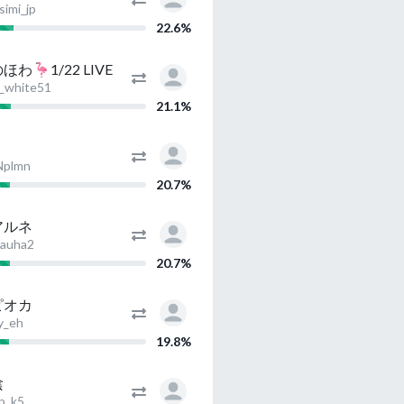
imi_jp
22.6%
ほわ🦩1/22 LIVE
_white51
21.1%
plmn
20.7%
アルネ
auha2
20.7%
ピオカ
y_eh
19.8%
陰
b_k5