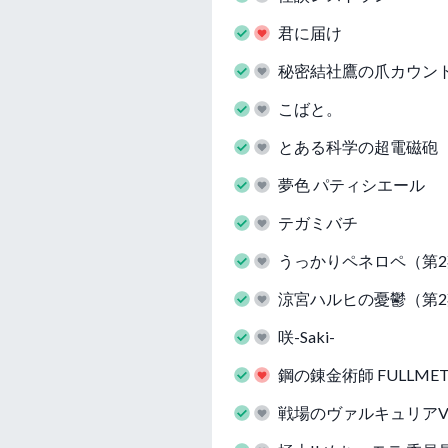
君に届け
秘密結社鷹の爪カウン
こばと。
とある科学の超電磁砲
夢色 パティシエール
テガミバチ
うっかりペネロペ（第
涼宮ハルヒの憂鬱（第
咲-Saki-
鋼の錬金術師 FULLMETA
戦場のヴァルキュリアVAL