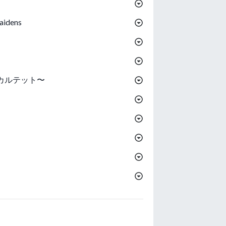
idens
カルテット〜
!