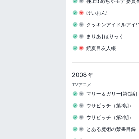
極上!! めちゃモテ 委員
けいおん!
クッキンアイドルアイ!マ
まりあ†ほりっく
続夏目友人帳
2008
年
TVアニメ
マリー＆ガリー[第0話]
ウサビッチ（第3期）
ウサビッチ（第2期）
とある魔術の禁書目録