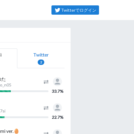
Twitterでログイン
i
Twitter
2
のた
o_n05
33.7%
7si
22.7%
imi ver.🥚