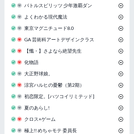
バトルスピリッツ 少年激覇ダン
よくわかる現代魔法
東京マグニチュード8.0
GA 芸術科アートデザインクラス
【懺・】さよなら絶望先生
化物語
大正野球娘。
涼宮ハルヒの憂鬱（第2期）
初恋限定。[ハツコイリミテッド]
夏のあらし!
クロス×ゲーム
極上!! めちゃモテ 委員長