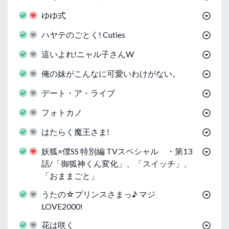
ゆゆ式
ハヤテのごとく! Cuties
這いよれ!ニャル子さんW
俺の妹がこんなに可愛いわけがない。
デート・ア・ライブ
フォトカノ
はたらく魔王さま!
妖狐×僕SS 特別編 TVスペシャル ・第13
話/「御狐神くん変化」、「スイッチ」、
「おままごと」
うたの☆プリンスさまっ♪ マジ
LOVE2000!
花は咲く