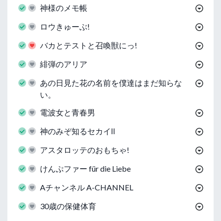
神様のメモ帳
ロウきゅーぶ!
バカとテストと召喚獣にっ!
緋弾のアリア
あの日見た花の名前を僕達はまだ知らな
い。
電波女と青春男
神のみぞ知るセカイⅡ
アスタロッテのおもちゃ!
けんぷファー für die Liebe
Aチャンネル A-CHANNEL
30歳の保健体育