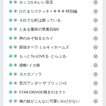
カッコかわいい宣言
ひだまりスケッチ × ☆☆☆ 特別編
それでも町は廻っている
とある魔術の禁書目録Ⅱ
神のみぞ知るセカイ
探偵オペラ ミルキィホームズ
もっとTo LOVEる -とらぶる-
侵略! イカ娘
ヨスガノソラ
荒川アンダー ザ ブリッジ×2
STAR DRIVER 輝きのタクト
俺の妹がこんなに可愛いわけがない