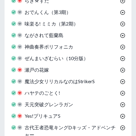
らき☆すた
おでんくん（第3期）
味楽る! ミミカ（第2期）
ながされて藍蘭島
神曲奏界ポリフォニカ
ぜんまいざむらい（10分版）
瀬戸の花嫁
魔法少女リリカルなのはStrikerS
ハヤテのごとく!
天元突破グレンラガン
Yes!プリキュア5
古代王者恐竜キングDキッズ・アドベンチ
ャー