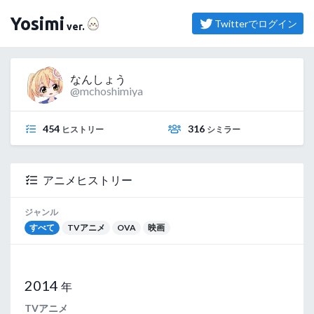
（よしみ）
Yosimi
Twitterでログイン
ver.
なんしょう
@mchoshimiya
454
316
ヒストリー
シミラー
アニメヒストリー
ジャンル
すべて
TVアニメ
OVA
映画
2014
年
TVアニメ