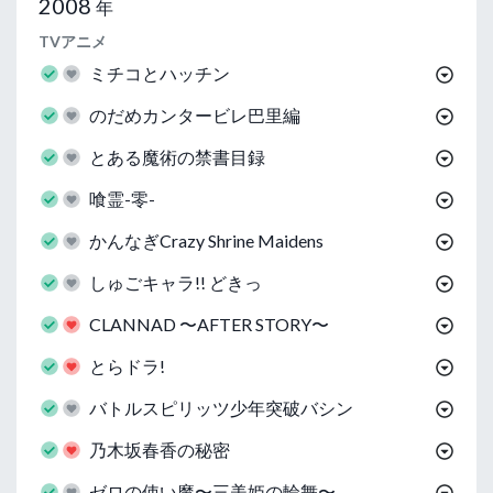
2008
年
TVアニメ
ミチコとハッチン
のだめカンタービレ巴里編
とある魔術の禁書目録
喰霊-零-
かんなぎCrazy Shrine Maidens
しゅごキャラ!! どきっ
CLANNAD 〜AFTER STORY〜
とらドラ!
バトルスピリッツ少年突破バシン
乃木坂春香の秘密
ゼロの使い魔〜三美姫の輪舞〜