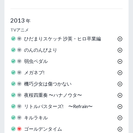
2013
年
TVアニメ
ひだまりスケッチ 沙英・ヒロ卒業編
のんのんびより
弱虫ペダル
メガネブ!
機巧少女は傷つかない
夜桜四重奏 〜ハナノウタ〜
リトルバスターズ! 〜Refrain〜
キルラキル
ゴールデンタイム