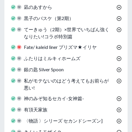
凪のあすから
黒子のバスケ（第2期）
てーきゅう（2期）×世界でいちばん強く
なりたい!コラボ特別篇
Fate/ kaleid liner プリズマ★イリヤ
ふたりはミルキィホームズ
銀の匙 Silver Spoon
私がモテないのはどう考えてもお前らが
悪い!
神のみぞ知るセカイ-女神篇-
有頂天家族
〈物語 〉シリーズ セカンドシーズン]
きんいろモザイク