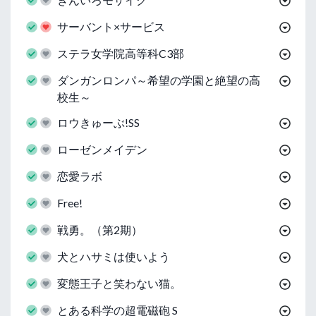
サーバント×サービス
ステラ女学院高等科C3部
ダンガンロンパ～希望の学園と絶望の高
校生～
ロウきゅーぶ!SS
ローゼンメイデン
恋愛ラボ
Free!
戦勇。（第2期）
犬とハサミは使いよう
変態王子と笑わない猫。
とある科学の超電磁砲 S