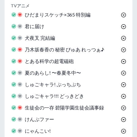
TVアニメ
ひだまりスケッチ×365 特別編
君に届け
犬夜叉 完結編
乃木坂春香の 秘密 ぴゅあ れっつぁ♪
とある科学の超電磁砲
夏のあらし! 〜春夏冬中〜
しゅごキャラ! ぷっちぷち
しゅごキャラ!!! どっきどき
生徒会の一存 碧陽学園生徒会議事録
けんぷファー
にゃんこい!