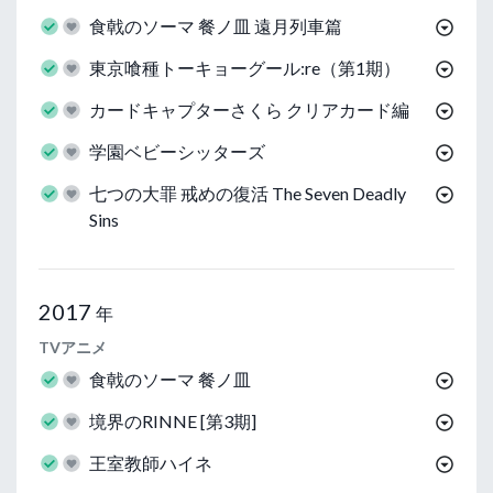
食戟のソーマ 餐ノ皿 遠月列車篇
東京喰種トーキョーグール:re（第1期）
カードキャプターさくら クリアカード編
学園ベビーシッターズ
七つの大罪 戒めの復活 The Seven Deadly
Sins
2017
年
TVアニメ
食戟のソーマ 餐ノ皿
境界のRINNE [第3期]
王室教師ハイネ