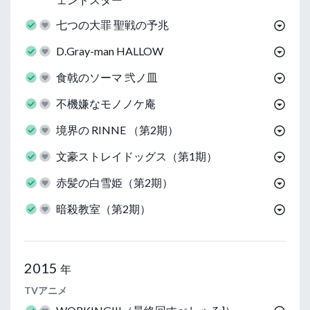
七つの大罪 聖戦の予兆
D.Gray-man HALLOW
食戟のソーマ 弐ノ皿
不機嫌なモノノケ庵
境界の RINNE （第2期）
文豪ストレイドッグス（第1期）
赤髪の白雪姫（第2期）
暗殺教室（第2期）
2015
年
TVアニメ