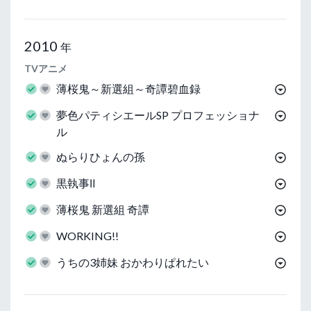
2010
年
TVアニメ
薄桜鬼～新選組～奇譚碧血録
夢色パティシエールSP プロフェッショナ
ル
ぬらりひょんの孫
黒執事Ⅱ
薄桜鬼 新選組 奇譚
WORKING!!
うちの3姉妹 おかわりぱれたい