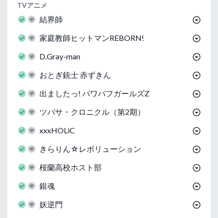
TVアニメ
結界師
家庭教師ヒットマンREBORN!
D.Gray-man
おとぎ銃士 赤ずきん
出ましたっ! パワパフガールズZ
ツバサ・クロニクル（第2期）
xxxHOLiC
きらりん☆レボリューション
桜蘭高校ホスト部
銀魂
妖逆門