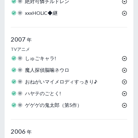
絶対可憐チルドレン
xxxHOLiC◆継
2007
年
TVアニメ
しゅごキャラ!
魔人探偵脳噛ネウロ
おねがいマイメロディすっきり♪
ハヤテのごとく!
ゲゲゲの鬼太郎（第5作）
2006
年