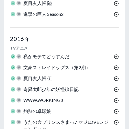
夏目友人帳 陸
進撃の巨人 Season2
2016
年
TVアニメ
私がモテてどうすんだ
文豪ストレイドッグス（第2期）
夏目友人帳 伍
奇異太郎少年の妖怪絵日記
WWW.WORKING!!
灼熱の卓球娘
うたの☆プリンスさまっ♪ マジLOVEレジ
ェンドスター