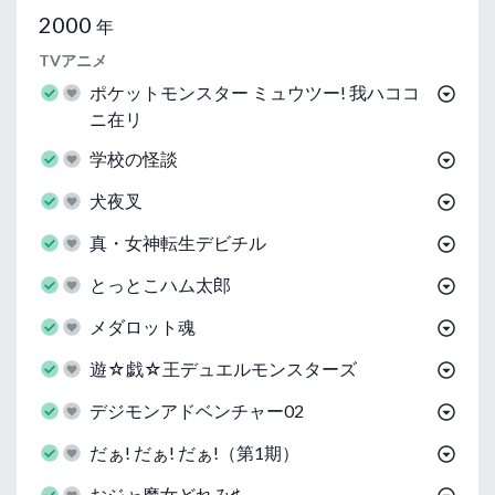
2000
年
TVアニメ
ポケットモンスター ミュウツー! 我ハココ
ニ在リ
学校の怪談
犬夜叉
真・女神転生デビチル
とっとこハム太郎
メダロット魂
遊☆戯☆王デュエルモンスターズ
デジモンアドベンチャー02
だぁ! だぁ! だぁ!（第1期）
おジャ魔女どれみ♯