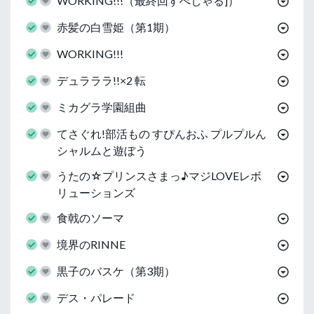
WORKING!!!（最終回すぺしゃる]）
赤髪の白雪姫（第1期）
WORKING!!!
デュラララ!!×2 転
ミカグラ学園組曲
てさぐれ!部活もの すぴんおふ プルプルん
シャルムと遊ぼう
うたの☆プリンスさまっ♪マジLOVEレボ
リューションズ
食戟のソーマ
境界のRINNE
黒子のバスケ（第3期）
デス・パレード