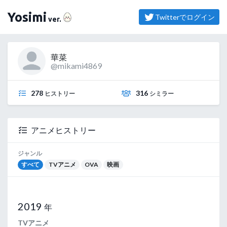
（よしみ）
Yosimi
Twitterでログイン
ver.
華菜
@mikami4869
278
316
ヒストリー
シミラー
アニメヒストリー
ジャンル
すべて
TVアニメ
OVA
映画
2019
年
TVアニメ