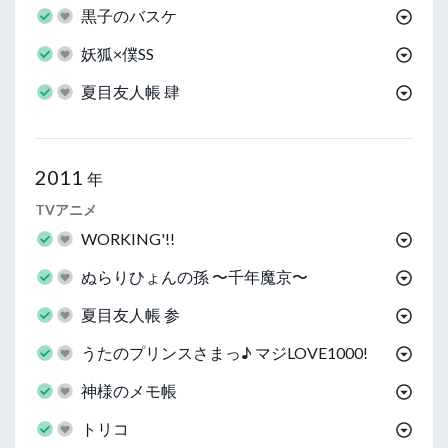
黒子のバスケ
妖狐×僕SS
夏目友人帳 肆
2011
年
TVアニメ
WORKING'!!
ぬらりひょんの孫 〜千年魔京〜
夏目友人帳 参
うたのプリンスさまっ♪ マジLOVE1000!
神様のメモ帳
トリコ