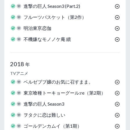
進撃の巨人 Season3 (Part.2)
フルーツバスケット（第2作）
明治東亰恋伽
不機嫌なモノノケ庵 續
2018
年
TVアニメ
ベルゼブブ嬢のお気に召すまま。
東京喰種トーキョーグール:re（第2期）
進撃の巨人 Season3
ヲタクに恋は難しい
ゴールデンカムイ（第1期）