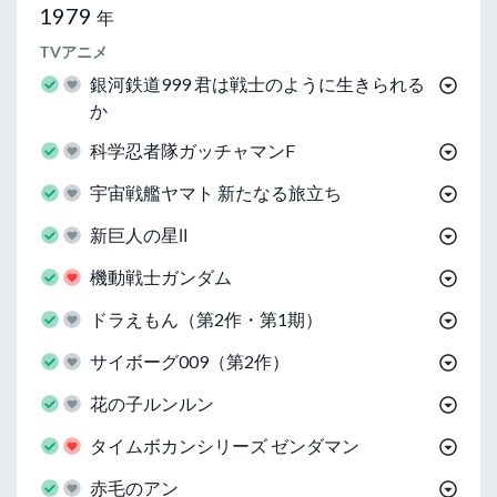
1979
年
TVアニメ
銀河鉄道999 君は戦士のように生きられる
か
科学忍者隊ガッチャマンF
宇宙戦艦ヤマト 新たなる旅立ち
新巨人の星Ⅱ
機動戦士ガンダム
ドラえもん（第2作・第1期）
サイボーグ009（第2作）
花の子ルンルン
タイムボカンシリーズ ゼンダマン
赤毛のアン