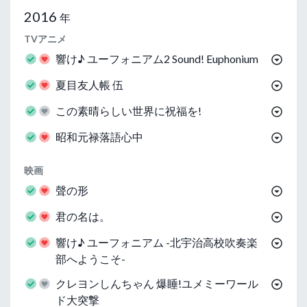
2016
年
TVアニメ
響け♪ ユーフォニアム2 Sound! Euphonium
夏目友人帳 伍
この素晴らしい世界に祝福を!
昭和元禄落語心中
映画
聲の形
君の名は。
響け♪ ユーフォニアム -北宇治高校吹奏楽
部へようこそ-
クレヨンしんちゃん 爆睡!ユメミーワール
ド大突撃