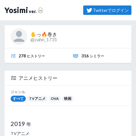
（よしみ）
Yosimi
Twitterでログイン
ver.
✋っ🔥巻き
@zahn_1731
278
316
ヒストリー
シミラー
アニメヒストリー
ジャンル
すべて
TVアニメ
OVA
映画
2019
年
TVアニメ