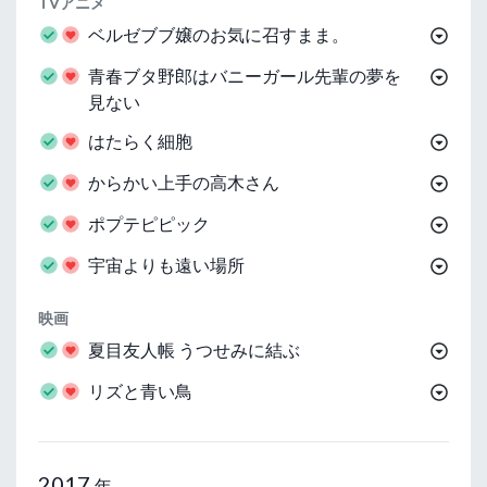
TVアニメ
ベルゼブブ嬢のお気に召すまま。
青春ブタ野郎はバニーガール先輩の夢を
見ない
はたらく細胞
からかい上手の高木さん
ポプテピピック
宇宙よりも遠い場所
映画
夏目友人帳 うつせみに結ぶ
リズと青い鳥
2017
年