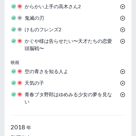
からかい上手の高木さん2
鬼滅の刃
けものフレンズ2
かぐや様は告らせたい〜天才たちの恋愛
頭脳戦〜
映画
空の青さを知る人よ
天気の子
青春ブタ野郎はゆめみる少女の夢を見な
い
2018
年