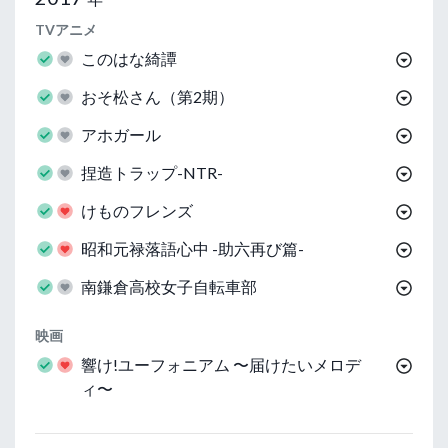
TVアニメ
このはな綺譚
おそ松さん（第2期）
アホガール
捏造トラップ-NTR-
けものフレンズ
昭和元禄落語心中 -助六再び篇-
南鎌倉高校女子自転車部
映画
響け!ユーフォニアム 〜届けたいメロデ
ィ〜