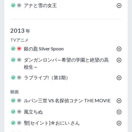
アナと雪の女王
2013
年
TVアニメ
銀の匙 Silver Spoon
ダンガンロンパ～希望の学園と絶望の高
校生～
ラブライブ!（第1期）
映画
ルパン三世 VS 名探偵コナン THE MOVIE
風立ちぬ
聖[セイント]☆おにい さん