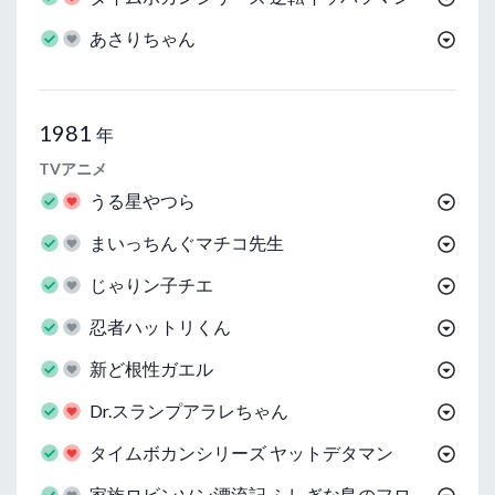
あさりちゃん
1981
年
TVアニメ
うる星やつら
まいっちんぐマチコ先生
じゃりン子チエ
忍者ハットリくん
新ど根性ガエル
Dr.スランプアラレちゃん
タイムボカンシリーズ ヤットデタマン
家族ロビンソン漂流記 ふしぎな島のフロ