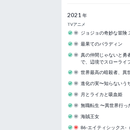
2021
年
TVアニメ
ジョジョの奇妙な冒険 
最果てのパラディン
真の仲間じゃないと勇
で、辺境でスローライ
世界最高の暗殺者、異
進化の実〜知らないう
月とライカと吸血姫
無職転生 〜異世界行っ
海賊王女
86-エイティシックス-