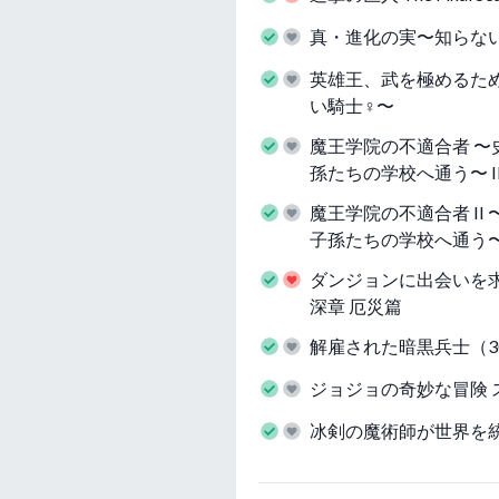
真・進化の実〜知らな
英雄王、武を極めるた
い騎士♀〜
魔王学院の不適合者 
孫たちの学校へ通う〜 I
魔王学院の不適合者 I
子孫たちの学校へ通う
ダンジョンに出会いを求
深章 厄災篇
解雇された暗黒兵士（
ジョジョの奇妙な冒険 
冰剣の魔術師が世界を