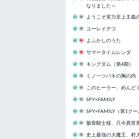
なりました～
ようこそ実力至上主義の教室
ユーレイデコ
よふかしのうた
サマータイムレンダ
キングダム（第4期）
くノ一ツバキの胸の内
このヒーラー、めんど
SPY×FAMILY
SPY×FAMILY（第1ク
骸骨騎士様、只今異世
史上最強の大魔王、村