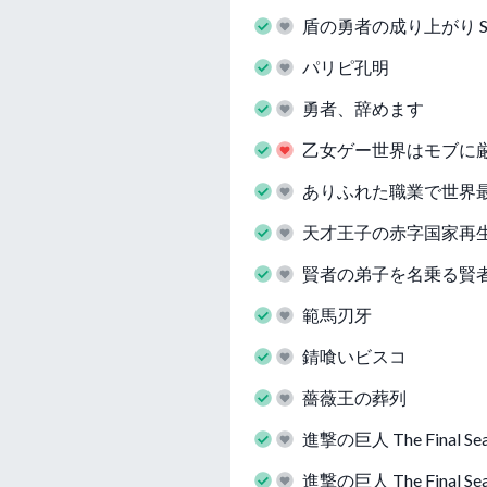
盾の勇者の成り上がり Se
パリピ孔明
勇者、辞めます
乙女ゲー世界はモブに
ありふれた職業で世界最強 2
天才王子の赤字国家再
賢者の弟子を名乗る賢
範馬刃牙
錆喰いビスコ
薔薇王の葬列
進撃の巨人 The Final 
進撃の巨人 The Final Se