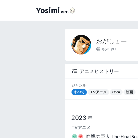
（よしみ）
Yosimi
ver.
おがしょー
@ogasyo
アニメヒストリー
ジャンル
すべて
TVアニメ
OVA
映画
2023
年
TVアニメ
進撃の巨人 The Final 