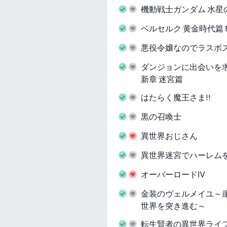
機動戦士ガンダム 水星
ベルセルク 黄金時代篇 ME
悪役令嬢なのでラスボ
ダンジョンに出会いを
新章 迷宮篇
はたらく魔王さま!!
黒の召喚士
異世界おじさん
異世界迷宮でハーレム
オーバーロードⅣ
金装のヴェルメイユ～
世界を突き進む～
転生賢者の異世界ライ