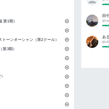
田
@tan
版 第1期）
あ
ストーンオーシャン（第2クール）
@ul
（第3期）
!