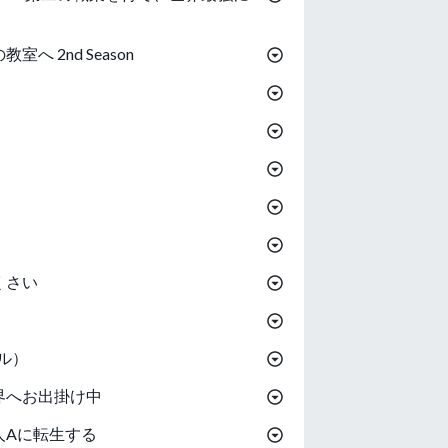
へ 2nd Season
くさい
ール）
界へお出掛け中
人Aに転生する