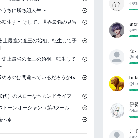
@ga
いうちに勝ち組人生〜
め転生す 〜そして、世界最強の見習
aro
@mu
〜史上最強の魔王の始祖、転生して子
I
な
@fuj
I 〜史上最強の魔王の始祖、転生して
〜
めるのは間違っているだろうかIV
hok
@ho
30代）のスローなセカンドライフ
ストーンオーシャン（第3クール）
@ka
統べる
こ
@ko