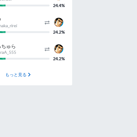
24.4%
中
aka_rirei
24.2%
るちゅら
traA_555
24.2%
もっと見る