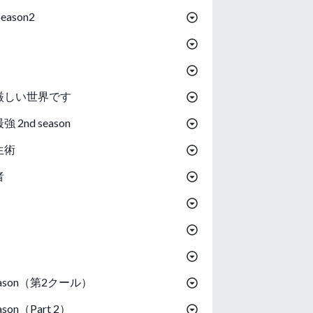
ason2
厳しい世界です
nd season
生術
者
Season（第2クール）
ason（Part 2）