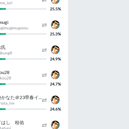
me_iori
25.5%
mugi
gimugimugomu
25.3%
お氏
ikung8
24.9%
ou28
kou28
24.7%
伊勢かなた＠23早春イベ甲乙甲甲甲甲
nata_ise
24.6%
てはし 桂佑
tehasi