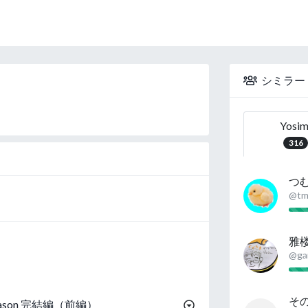
シミラー
Yosim
316
つ
@tm
雅
@ga
そ
Season 完結編（前編）